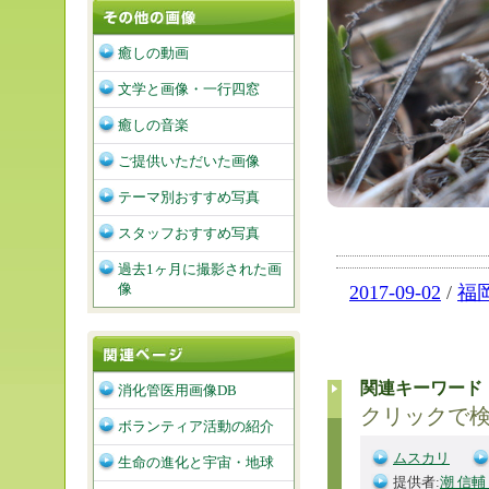
癒しの動画
文学と画像・一行四窓
癒しの音楽
ご提供いただいた画像
テーマ別おすすめ写真
スタッフおすすめ写真
過去1ヶ月に撮影された画
像
2017-09-02
/
福
関連キーワード
消化管医用画像DB
クリックで
ボランティア活動の紹介
ムスカリ
生命の進化と宇宙・地球
提供者:
潮 信輔