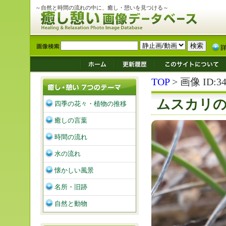
～自然と時間の流れの中に、癒し・憩いを見つける～
TOP
> 画像 ID:34
ムスカリ
四季の花々・植物の推移
癒しの言葉
時間の流れ
水の流れ
懐かしい風景
名所・旧跡
自然と動物