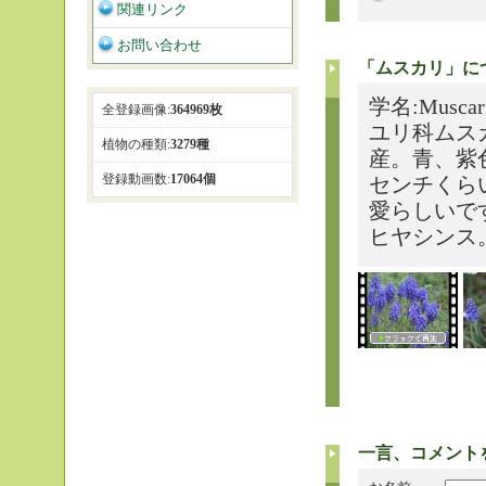
関連リンク
お問い合わせ
「ムスカリ」に
学名:Muscari
全登録画像:
364969枚
ユリ科ムス
植物の種類:
3279種
産。青、紫
登録動画数:
17064個
センチくら
愛らしいで
ヒヤシンス
一言、コメント