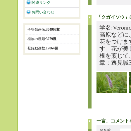
関連リンク
お問い合わせ
「クガイソウ」
学名:Veronica
全登録画像:
364969枚
高原などに
植物の種類:
3279種
花をつけま
す。花が美
登録動画数:
17064個
根を煎じて
章：逸見誠
一言、コメント
お名前