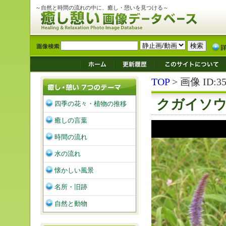
～自然と時間の流れの中に、癒し・憩いを見つける～
TOP
> 画像 ID:35
クガイソ
四季の花々・植物の推移
癒しの言葉
時間の流れ
水の流れ
懐かしい風景
名所・旧跡
自然と動物