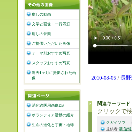
癒しの動画
文学と画像・一行四窓
癒しの音楽
ご提供いただいた画像
テーマ別おすすめ写真
スタッフおすすめ写真
過去1ヶ月に撮影された画
2010-08-05
/
長野
像
関連キーワード
消化管医用画像DB
クリックで
ボランティア活動の紹介
クガイソウ
生命の進化と宇宙・地球
提供者:
潮 信輔