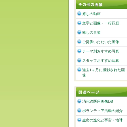
癒しの動画
文学と画像・一行四窓
癒しの音楽
ご提供いただいた画像
テーマ別おすすめ写真
スタッフおすすめ写真
過去1ヶ月に撮影された画
像
消化管医用画像DB
ボランティア活動の紹介
生命の進化と宇宙・地球