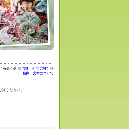
1 / 画像提供:
潮 信輔（牛尾 恭輔）
様
画像・文章について
ご覧ください。