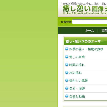
～自然と時間の流れの中に、癒し・憩
四季の花々・植物の推移
癒しの言葉
時間の流れ
水の流れ
懐かしい風景
名所・旧跡
自然と動物