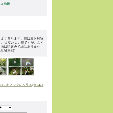
ジュ画像
もよく育ちます。花は放射対称
す。目立たない花ですが、よく
裏面は暗紫色で縞はありませ
逸見誠三郎）
のユキノシタのを見る(全74枚)