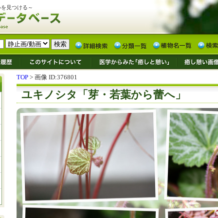
いを見つける～
TOP
> 画像 ID:376801
ユキノシタ「芽・若葉から蕾へ」