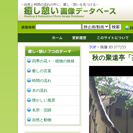
～自然と時間の流れの中に、癒し・憩いを見つける～
TOP
> 画像 ID:377255
秋の聚遠亭「
四季の花々・植物の推移
癒しの言葉
時間の流れ
水の流れ
懐かしい風景
名所・旧跡
自然と動物