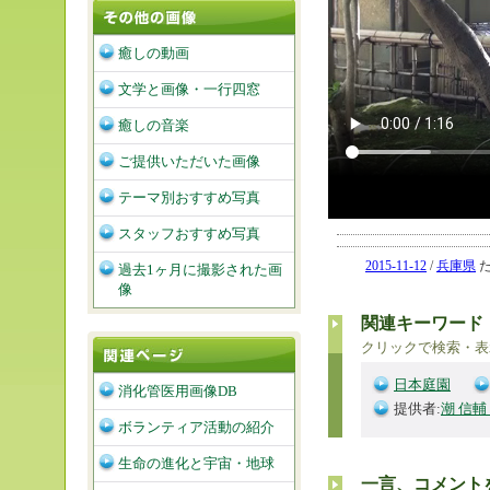
癒しの動画
文学と画像・一行四窓
癒しの音楽
ご提供いただいた画像
テーマ別おすすめ写真
スタッフおすすめ写真
2015-11-12
/
兵庫県
た
過去1ヶ月に撮影された画
像
関連キーワード
クリックで検索・表
日本庭園
消化管医用画像DB
提供者:
潮 信輔
ボランティア活動の紹介
生命の進化と宇宙・地球
一言、コメント