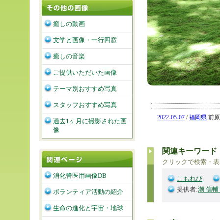
癒しの動画
文学と画像・一行四窓
癒しの音楽
ご提供いただいた画像
テーマ別おすすめ写真
スタッフおすすめ写真
2022-05-07
/
福岡県
前原市
過去1ヶ月に撮影された画
像
関連キーワード
クリックで検索・表
消化管医用画像DB
こもれび
提供者:
潮 信輔
ボランティア活動の紹介
生命の進化と宇宙・地球