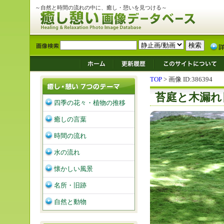
～自然と時間の流れの中に、癒し・憩いを見つける～
TOP
> 画像 ID:386394
苔庭と木漏れ
四季の花々・植物の推移
癒しの言葉
時間の流れ
水の流れ
懐かしい風景
名所・旧跡
自然と動物