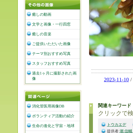
癒しの動画
文学と画像・一行四窓
癒しの音楽
ご提供いただいた画像
テーマ別おすすめ写真
スタッフおすすめ写真
過去1ヶ月に撮影された画
像
2023-11-10
関連キーワード
消化管医用画像DB
クリックで
ボランティア活動の紹介
トウカエデ
生命の進化と宇宙・地球
提供者:
潮 信輔