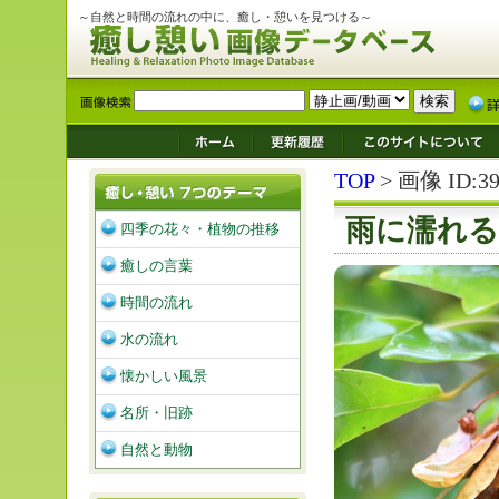
～自然と時間の流れの中に、癒し・憩いを見つける～
TOP
> 画像 ID:39
雨に濡れる
四季の花々・植物の推移
癒しの言葉
時間の流れ
水の流れ
懐かしい風景
名所・旧跡
自然と動物