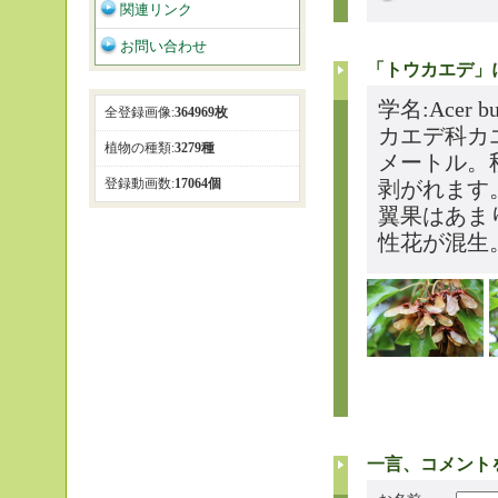
関連リンク
お問い合わせ
「トウカエデ」
学名:Acer b
全登録画像:
364969枚
カエデ科カ
植物の種類:
3279種
メートル。
登録動画数:
17064個
剥がれます
翼果はあま
性花が混生
一言、コメント