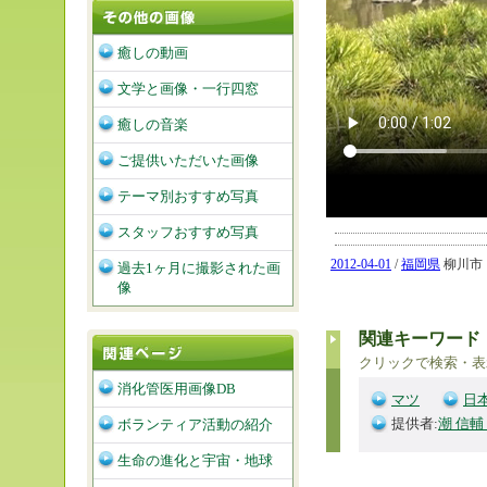
癒しの動画
文学と画像・一行四窓
癒しの音楽
ご提供いただいた画像
テーマ別おすすめ写真
スタッフおすすめ写真
2012-04-01
/
福岡県
柳川市「
過去1ヶ月に撮影された画
像
関連キーワード
クリックで検索・表
消化管医用画像DB
マツ
日
提供者:
潮 信輔
ボランティア活動の紹介
生命の進化と宇宙・地球