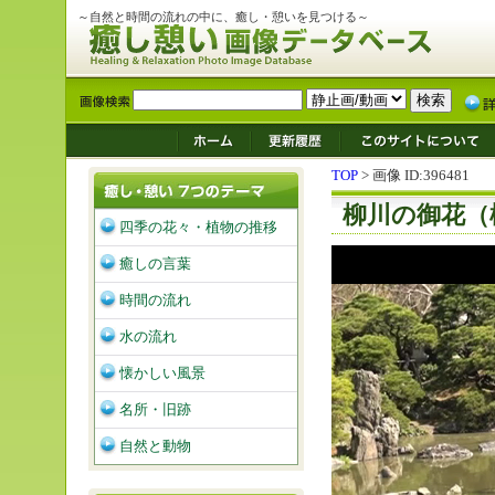
～自然と時間の流れの中に、癒し・憩いを見つける～
TOP
> 画像 ID:396481
柳川の御花（
四季の花々・植物の推移
癒しの言葉
時間の流れ
水の流れ
懐かしい風景
名所・旧跡
自然と動物