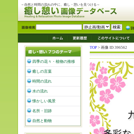
～自然と時間の流れの中に、癒し・憩いを見つける～
TOP
> 画像 ID:396562
四季の花々・植物の推移
癒しの言葉
時間の流れ
水の流れ
懐かしい風景
名所・旧跡
自然と動物