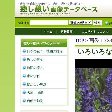
～自然と時間の流れの中に、癒し・憩いを見つける～
TOP
> 画像 ID:39
いろいろ
四季の花々・植物の推移
癒しの言葉
時間の流れ
水の流れ
懐かしい風景
名所・旧跡
自然と動物