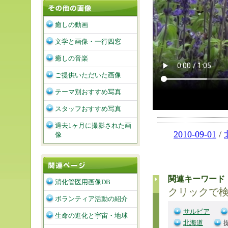
癒しの動画
文学と画像・一行四窓
癒しの音楽
ご提供いただいた画像
テーマ別おすすめ写真
スタッフおすすめ写真
過去1ヶ月に撮影された画
2010-09-01
/
像
関連キーワード
消化管医用画像DB
クリックで
ボランティア活動の紹介
サルビア
生命の進化と宇宙・地球
北海道