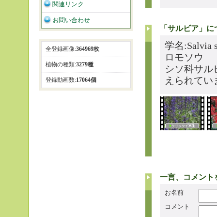
関連リンク
お問い合わせ
「サルビア」に
学名:Salv
全登録画像:
364969枚
ロモソウ
植物の種類:
3279種
シソ科サル
えられてい
登録動画数:
17064個
一言、コメント
お名前
コメント