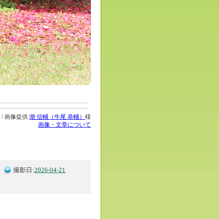
 / 画像提供:
潮 信輔（牛尾 恭輔）
様
画像・文章について
撮影日:
2026-04-21