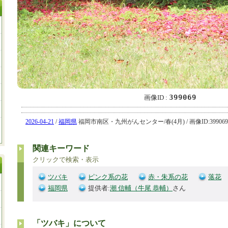
399069
画像ID :
2026-04-21
/
福岡県
福岡市南区・九州がんセンター/春(4月) / 画像ID:399069
関連キーワード
クリックで検索・表示
ツバキ
ピンク系の花
赤・朱系の花
落花
福岡県
提供者:
潮 信輔（牛尾 恭輔）
さん
「ツバキ」について