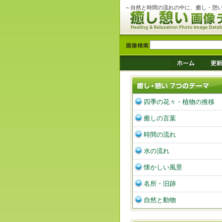
～自然と時間の流れの中に、癒し・憩
四季の花々・植物の推移
癒しの言葉
時間の流れ
水の流れ
懐かしい風景
名所・旧跡
自然と動物