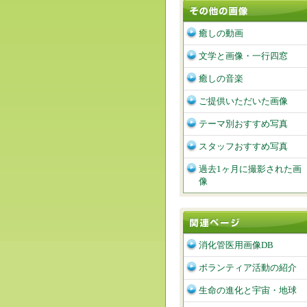
癒しの動画
文学と画像・一行四窓
癒しの音楽
ご提供いただいた画像
テーマ別おすすめ写真
スタッフおすすめ写真
過去1ヶ月に撮影された画
像
消化管医用画像DB
ボランティア活動の紹介
生命の進化と宇宙・地球