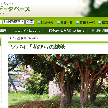
いを見つける～
TOP
> 画像 ID:399069
ツバキ「花びらの絨毯」