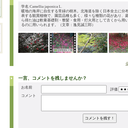
学名:Camellia japonica L.
暖地の海岸に自生する常緑の樹木。北海道を除く日本全土に分
表する観賞植物で、園芸品種も多く、様々な種類の花があり、
ら得た油は軟膏基礎剤・整髪・食用・灯火用として古くから用
るのに用いられます。（文章：逸見誠三郎）
一言、コメントを残しませんか？
お名前
評価
コメント