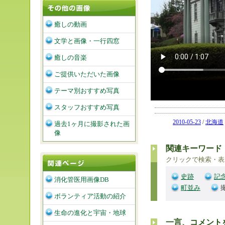
癒しの動画
文学と画像・一行四窓
癒しの音楽
ご提供いただいた画像
テーマ別おすすめ写真
スタッフおすすめ写真
2010-05-23
/
北海道
過去1ヶ月に撮影された画
像
関連キーワード
クリックで検索・表
史跡
記
消化管医用画像DB
町並み
ボランティア活動の紹介
生命の進化と宇宙・地球
一言、コメント