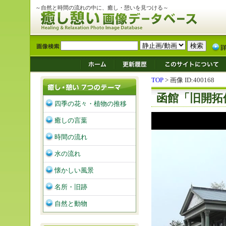
～自然と時間の流れの中に、癒し・憩いを見つける～
TOP
> 画像 ID:400168
函館「旧開拓
四季の花々・植物の推移
癒しの言葉
時間の流れ
水の流れ
懐かしい風景
名所・旧跡
自然と動物