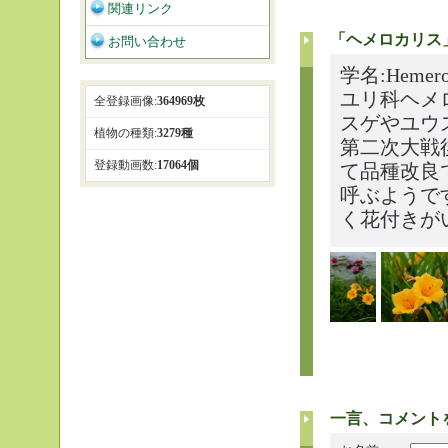
関連リンク
「ヘメロカリス
お問い合わせ
学名:Hemeroc
ユリ科ヘメ
全登録画像:
364969枚
スゲやユウ
植物の種類:
3279種
第二次大戦
登録動画数:
17064個
て品種改良
呼ぶようで
く花付きが
一言、コメント