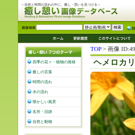
～自然と時間の流れの中に、癒し・憩いを見つける～
TOP
> 画像 ID:49
ヘメロカ
四季の花々・植物の推移
癒しの言葉
時間の流れ
水の流れ
懐かしい風景
名所・旧跡
自然と動物