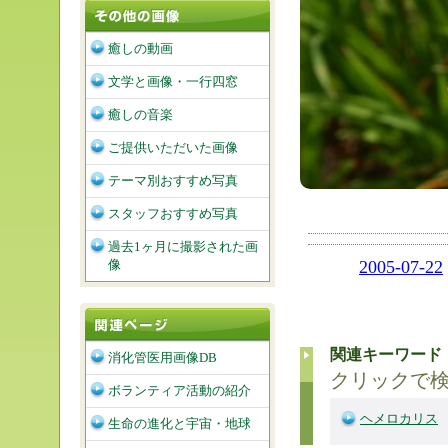
癒しの動画
文学と画像・一行四窓
癒しの音楽
ご提供いただいた画像
テーマ別おすすめ写真
スタッフおすすめ写真
過去1ヶ月に撮影された画
2005-07-22
像
関連キーワード
消化管医用画像DB
クリックで
ボランティア活動の紹介
ヘメロカリス
生命の進化と宇宙・地球