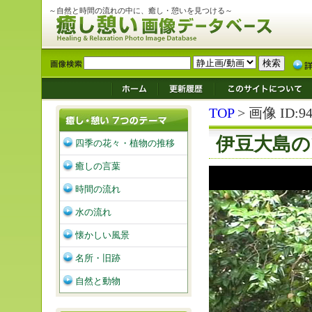
～自然と時間の流れの中に、癒し・憩いを見つける～
TOP
> 画像 ID:94
伊豆大島の
四季の花々・植物の推移
癒しの言葉
時間の流れ
水の流れ
懐かしい風景
名所・旧跡
自然と動物