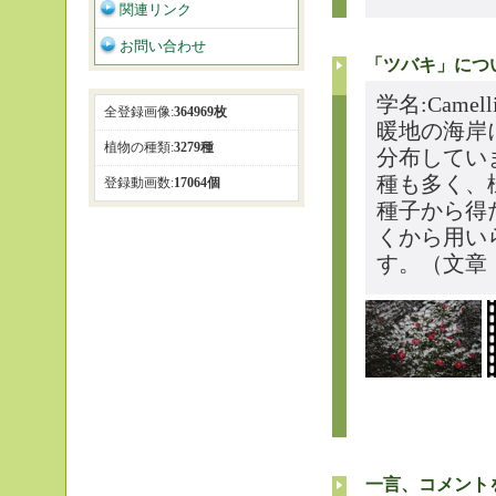
関連リンク
お問い合わせ
「ツバキ」につ
学名:Camelli
全登録画像:
364969枚
暖地の海岸
植物の種類:
3279種
分布してい
種も多く、
登録動画数:
17064個
種子から得
くから用い
す。（文章
一言、コメント