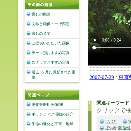
癒しの動画
文学と画像・一行四窓
癒しの音楽
ご提供いただいた画像
テーマ別おすすめ写真
スタッフおすすめ写真
過去1ヶ月に撮影された画
2007-07-29
/
東京
像
関連キーワード
消化管医用画像DB
クリックで
ボランティア活動の紹介
ツバキ
生命の進化と宇宙・地球
提供者:
潮 信輔