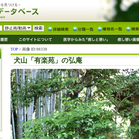
いを見つける～
TOP
> 画像 ID:98338
犬山「有楽苑」の弘庵