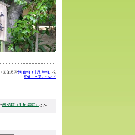
 / 画像提供:
潮 信輔（牛尾 恭輔）
様
画像・文章について
:
潮 信輔（牛尾 恭輔）
さん