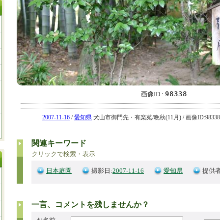
98338
画像ID :
2007-11-16
/
愛知県
犬山市御門先・有楽苑/晩秋(11月) / 画像ID:98338
関連キーワード
クリックで検索・表示
日本庭園
撮影日:
2007-11-16
愛知県
提供者
一言、コメントを残しませんか？