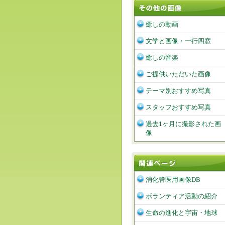
癒しの動画
文学と画像・一行四窓
癒しの音楽
ご提供いただいた画像
テーマ別おすすめ写真
スタッフおすすめ写真
過去1ヶ月に撮影された画
像
消化管医用画像DB
ボランティア活動の紹介
生命の進化と宇宙・地球