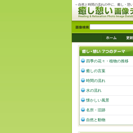
～自然と時間の流れの中に、癒し・憩
四季の花々・植物の推移
癒しの言葉
時間の流れ
水の流れ
懐かしい風景
名所・旧跡
自然と動物