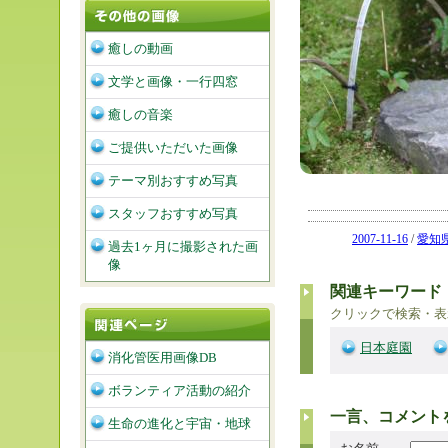
癒しの動画
文学と画像・一行四窓
癒しの音楽
ご提供いただいた画像
テーマ別おすすめ写真
スタッフおすすめ写真
2007-11-16
/
愛知
過去1ヶ月に撮影された画
像
関連キーワード
クリックで検索・表
日本庭園
消化管医用画像DB
ボランティア活動の紹介
一言、コメント
生命の進化と宇宙・地球