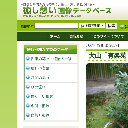
～自然と時間の流れの中に、癒し・憩いを見つける～
TOP
> 画像 ID:98371
犬山「有楽苑
四季の花々・植物の推移
癒しの言葉
時間の流れ
水の流れ
懐かしい風景
名所・旧跡
自然と動物