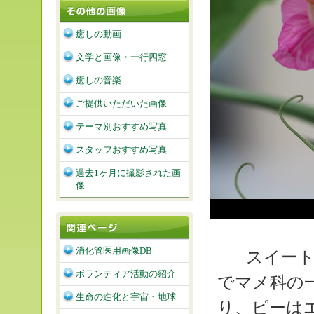
癒しの動画
文学と画像・一行四窓
癒しの音楽
ご提供いただいた画像
テーマ別おすすめ写真
スタッフおすすめ写真
過去1ヶ月に撮影された画
像
消化管医用画像DB
スイート
ボランティア活動の紹介
でマメ科の
生命の進化と宇宙・地球
り、ピーは