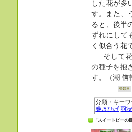
した花が多
す。また、
ると、後半
ずれにして
く似合う花
そして花
の種子を抱
す。（潮 信
登録日
分類・キーワ
巻きひげ
羽
「スイートピーの