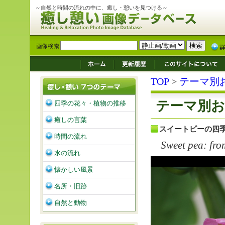
～自然と時間の流れの中に、癒し・憩いを見つける～
TOP
>
テーマ別
テーマ別お
四季の花々・植物の推移
癒しの言葉
スイートピーの四
時間の流れ
Sweet pea: fro
水の流れ
懐かしい風景
名所・旧跡
自然と動物