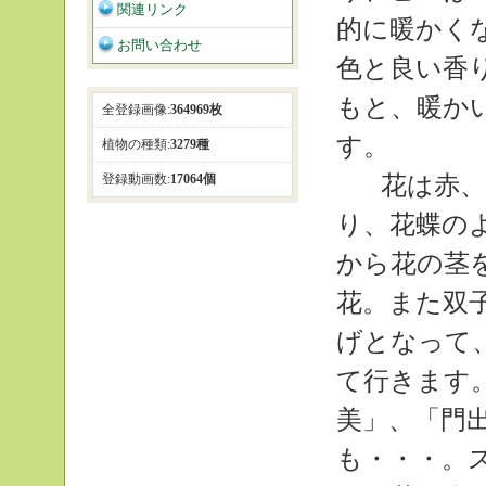
関連リンク
的に暖かく
お問い合わせ
色と良い香
もと、暖か
全登録画像:
364969枚
す。
植物の種類:
3279種
花は赤、
登録動画数:
17064個
り、花蝶の
から花の茎
花。また双
げとなって
て行きます
美」、「門
も・・・。