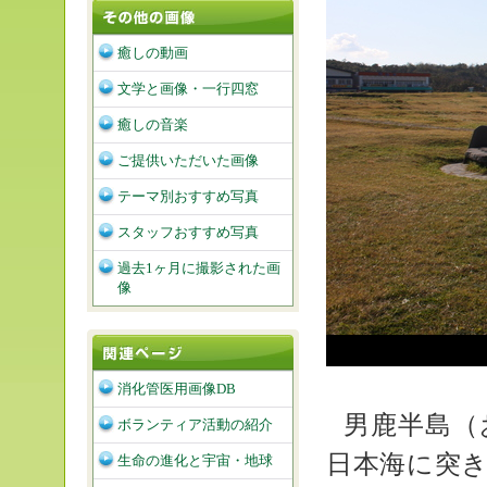
癒しの動画
文学と画像・一行四窓
癒しの音楽
ご提供いただいた画像
テーマ別おすすめ写真
スタッフおすすめ写真
過去1ヶ月に撮影された画
像
消化管医用画像DB
男鹿半島（
ボランティア活動の紹介
日本海に突
生命の進化と宇宙・地球