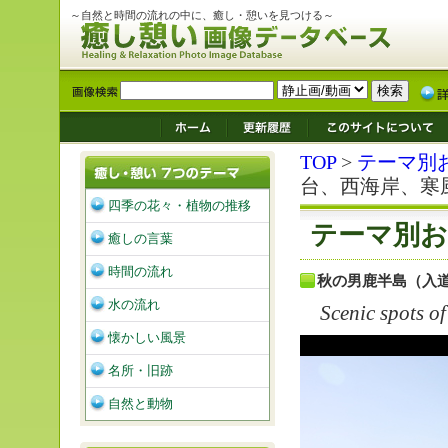
～自然と時間の流れの中に、癒し・憩いを見つける～
TOP
>
テーマ別
台、西海岸、寒
四季の花々・植物の推移
テーマ別お
癒しの言葉
時間の流れ
秋の男鹿半島（入
水の流れ
Scenic spots o
懐かしい風景
名所・旧跡
自然と動物