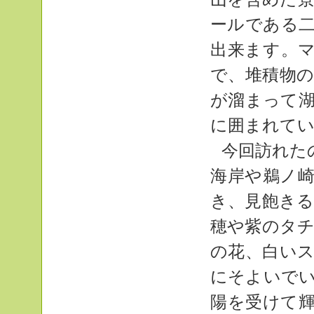
ールである
出来ます。
で、堆積物
が溜まって
に囲まれて
今回訪れた
海岸や鵜ノ
き、見飽き
穂や紫のタ
の花、白い
にそよいで
陽を受けて