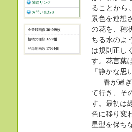
関連リンク
ることから
お問い合わせ
景色を連想
の花を、穂
全登録画像:
364969枚
ちる水のよ
植物の種類:
3279種
は規則正し
登録動画数:
17064個
す。花言葉
「静かな思
春が過ぎ
て行き、そ
す。最初は
色に移り変
星型を保ち