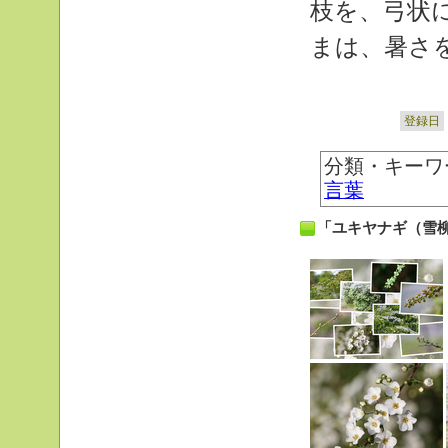
枝を、弓状
まは、暑さ
登録日
分類・キーワ
言葉
「ユキヤナギ（雪