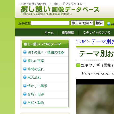
～自然と時間の流れの中に、癒し・憩いを見つける～
TOP
>
テーマ別
テーマ別お
四季の花々・植物の推移
癒しの言葉
ユキヤナギ（雪柳
時間の流れ
Four seasons 
水の流れ
懐かしい風景
名所・旧跡
自然と動物