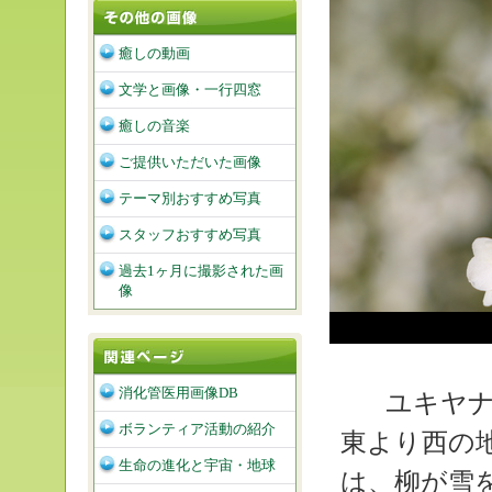
癒しの動画
文学と画像・一行四窓
癒しの音楽
ご提供いただいた画像
テーマ別おすすめ写真
スタッフおすすめ写真
過去1ヶ月に撮影された画
像
消化管医用画像DB
ユキヤナ
ボランティア活動の紹介
東より西の
生命の進化と宇宙・地球
は、柳が雪