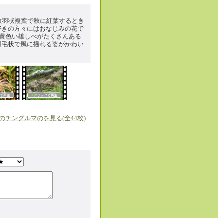
数羽状複葉で秋に紅葉するとき
好きの方々にはおなじみの花で
、黄色い雄しべがたくさんある
真庭「蒜山高原の
羽毛状で風に揺れる姿がかわい
夏の「伯耆大山」
のチングルマのを見る(全44枚)