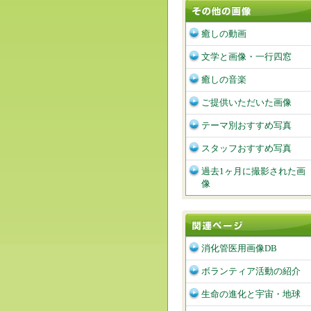
癒しの動画
文学と画像・一行四窓
癒しの音楽
ご提供いただいた画像
テーマ別おすすめ写真
スタッフおすすめ写真
過去1ヶ月に撮影された画
像
消化管医用画像DB
ボランティア活動の紹介
生命の進化と宇宙・地球