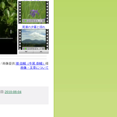
尾瀬の夕霧と揺れ
夏の蒜山高原と「
 / 画像提供:
潮 信輔（牛尾 恭輔）
様
画像・文章について
夏の中国山地と麓
日:
2010-08-04
朝の「伯耆大山」