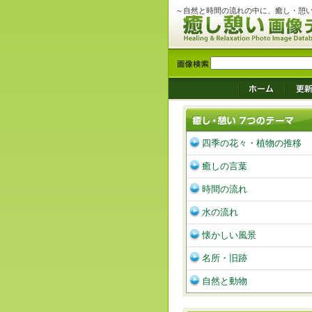
～自然と時間の流れの中に、癒し・憩
四季の花々・植物の推移
癒しの言葉
時間の流れ
水の流れ
懐かしい風景
名所・旧跡
自然と動物