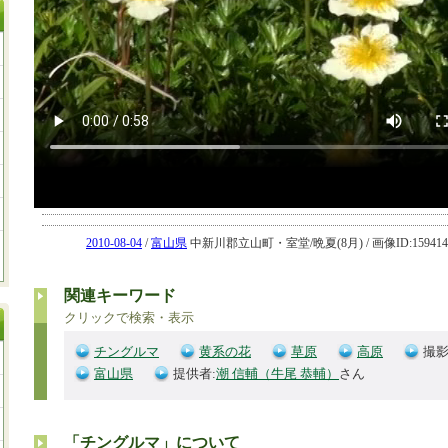
2010-08-04
/
富山県
中新川郡立山町・室堂/晩夏(8月) / 画像ID:159414
関連キーワード
クリックで検索・表示
チングルマ
黄系の花
草原
高原
撮影
富山県
提供者:
潮 信輔（牛尾 恭輔）
さん
「チングルマ」について