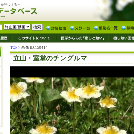
いを見つける～
TOP
> 画像 ID:159414
立山・室堂のチングルマ