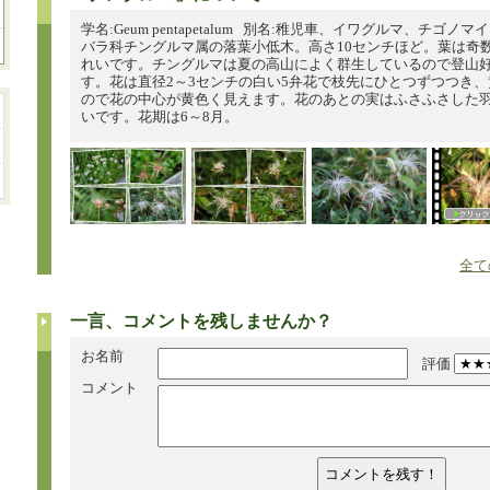
学名:Geum pentapetalum 別名:稚児車、イワグルマ、チゴノマイ
バラ科チングルマ属の落葉小低木。高さ10センチほど。葉は奇
れいです。チングルマは夏の高山によく群生しているので登山
す。花は直径2～3センチの白い5弁花で枝先にひとつずつつき
ので花の中心が黄色く見えます。花のあとの実はふさふさした
いです。花期は6～8月。
全て
一言、コメントを残しませんか？
お名前
評価
コメント