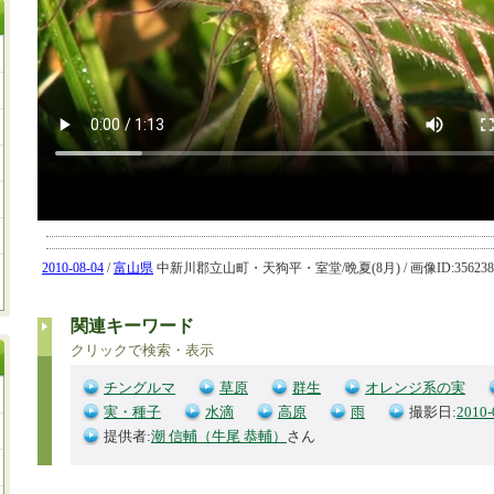
2010-08-04
/
富山県
中新川郡立山町・天狗平・室堂/晩夏(8月) / 画像ID:356238 
関連キーワード
クリックで検索・表示
チングルマ
草原
群生
オレンジ系の実
実・種子
水滴
高原
雨
撮影日:
2010-
提供者:
潮 信輔（牛尾 恭輔）
さん