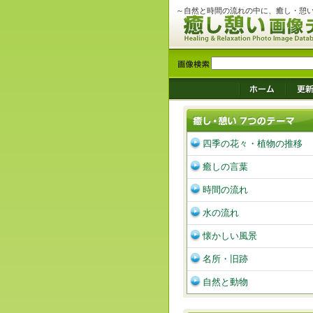
～自然と時間の流れの中に、癒し・憩
四季の花々・植物の推移
癒しの言葉
時間の流れ
水の流れ
懐かしい風景
名所・旧跡
自然と動物