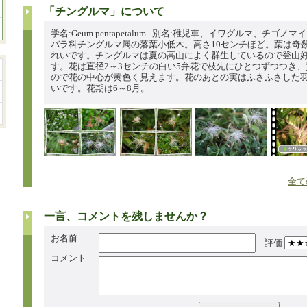
「チングルマ」について
学名:Geum pentapetalum 別名:稚児車、イワグルマ、チゴノマイ
バラ科チングルマ属の落葉小低木。高さ10センチほど。葉は奇
れいです。チングルマは夏の高山によく群生しているので登山
す。花は直径2～3センチの白い5弁花で枝先にひとつずつつき
ので花の中心が黄色く見えます。花のあとの実はふさふさした
いです。花期は6～8月。
全て
一言、コメントを残しませんか？
お名前
評価
コメント