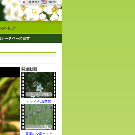
関連動画
クサイチゴ(草苺
尾瀬の夕霧とノア