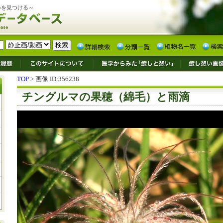
いを見つける～
TOP
> 画像 ID:356238
チングルマの果穂（綿毛）と雨滴