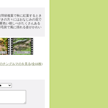
数羽状複葉で秋に紅葉するとき
好きの方々にはおなじみの花で
真庭「蒜山高原の
、黄色い雄しべがたくさんある
羽毛状で風に揺れる姿がかわい
夏の「伯耆大山」
のチングルマのを見る(全44枚)