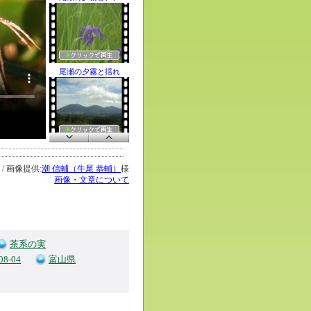
尾瀬の夕霧と揺れ
夏の蒜山高原と「
/ 画像提供:
潮 信輔（牛尾 恭輔）
様
画像・文章について
夏の中国山地と麓
茶系の実
08-04
富山県
朝の「伯耆大山」