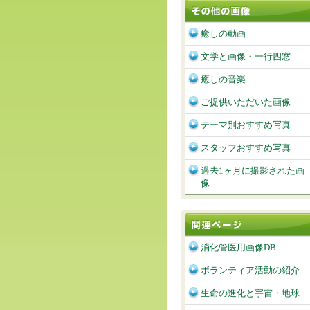
癒しの動画
文学と画像・一行四窓
癒しの音楽
ご提供いただいた画像
テーマ別おすすめ写真
スタッフおすすめ写真
過去1ヶ月に撮影された画
像
消化管医用画像DB
ボランティア活動の紹介
生命の進化と宇宙・地球