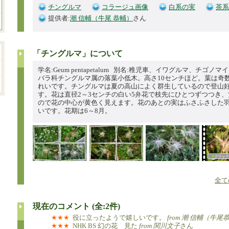
チングルマ
コラージュ画像
白系の実
茶系
提供者:
潮 信輔（牛尾 恭輔）
さん
「チングルマ」について
学名:Geum pentapetalum 別名:稚児車、イワグルマ、チゴノマイ
バラ科チングルマ属の落葉小低木。高さ10センチほど。葉は奇
れいです。チングルマは夏の高山によく群生しているので登山
す。花は直径2～3センチの白い5弁花で枝先にひとつずつつき
ので花の中心が黄色く見えます。花のあとの実はふさふさした
いです。花期は6～8月。
全て
現在のコメント (全:2件)
★★★
役に立ったようで嬉しいです。
from 潮 信輔（牛尾
★★★
NHK BS 幻の花 見た
from 関川文子
さん