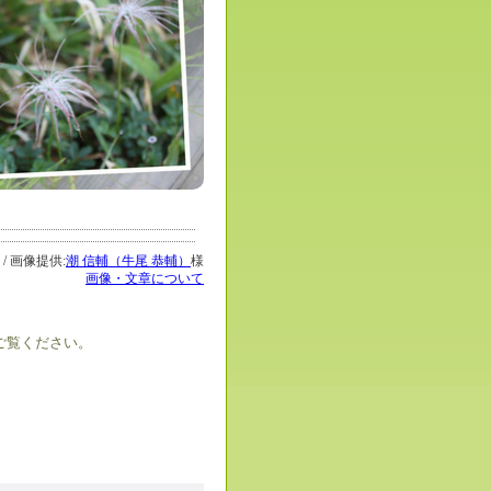
2 / 画像提供:
潮 信輔（牛尾 恭輔）
様
画像・文章について
ご覧ください。