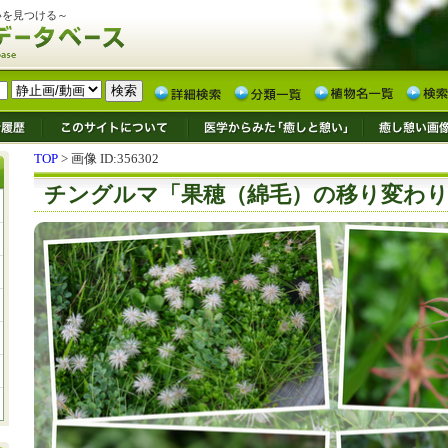
いを見つける～
TOP
> 画像 ID:356302
チングルマ「果穂（綿毛）の移り変わ