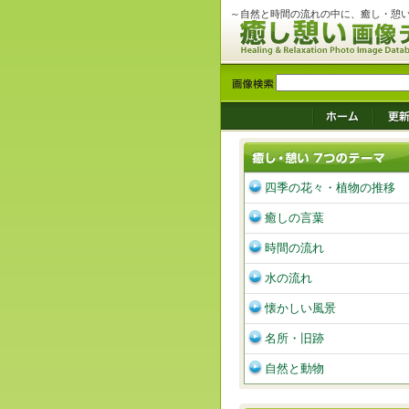
～自然と時間の流れの中に、癒し・憩
四季の花々・植物の推移
癒しの言葉
時間の流れ
水の流れ
懐かしい風景
名所・旧跡
自然と動物