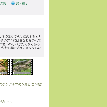
の実
実・種子
数羽状複葉で秋に紅葉するとき
好きの方々にはおなじみの花で
、黄色い雄しべがたくさんある
羽毛状で風に揺れる姿がかわい
のチングルマのを見る(全44枚)
恭輔）
さん