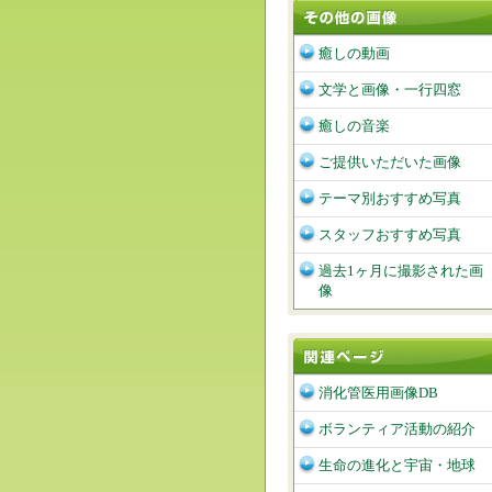
癒しの動画
文学と画像・一行四窓
癒しの音楽
ご提供いただいた画像
テーマ別おすすめ写真
スタッフおすすめ写真
過去1ヶ月に撮影された画
像
消化管医用画像DB
ボランティア活動の紹介
生命の進化と宇宙・地球