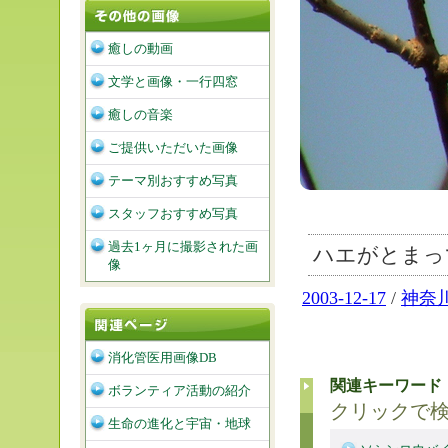
癒しの動画
文学と画像・一行四窓
癒しの音楽
ご提供いただいた画像
テーマ別おすすめ写真
スタッフおすすめ写真
過去1ヶ月に撮影された画
ハエがとまっ
像
2003-12-17
/
神奈
消化管医用画像DB
関連キーワード
ボランティア活動の紹介
クリックで
生命の進化と宇宙・地球