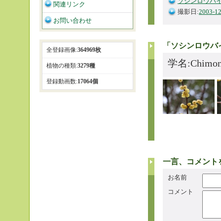
ソシンロウバ
関連リンク
撮影日:
2003-12
お問い合わせ
「ソシンロウバ
全登録画像:
364969枚
学名:Chimonan
植物の種類:
3279種
登録動画数:
17064個
一言、コメント
お名前
コメント