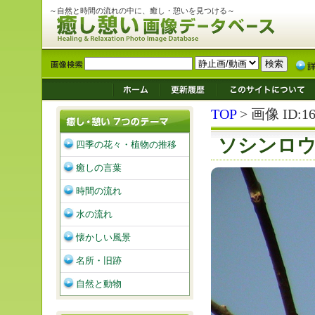
～自然と時間の流れの中に、癒し・憩いを見つける～
TOP
> 画像 ID:16
ソシンロ
四季の花々・植物の推移
癒しの言葉
時間の流れ
水の流れ
懐かしい風景
名所・旧跡
自然と動物