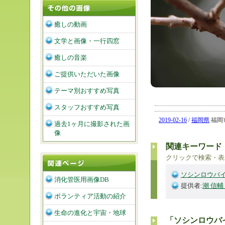
癒しの動画
文学と画像・一行四窓
癒しの音楽
ご提供いただいた画像
テーマ別おすすめ写真
スタッフおすすめ写真
2019-02-16
/
福岡県
福岡市
過去1ヶ月に撮影された画
像
関連キーワード
クリックで検索・表
ソシンロウバ
消化管医用画像DB
提供者:
潮 信輔
ボランティア活動の紹介
生命の進化と宇宙・地球
「ソシンロウバ