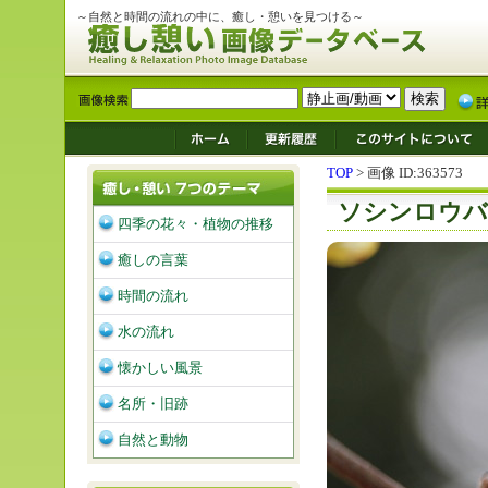
～自然と時間の流れの中に、癒し・憩いを見つける～
TOP
> 画像 ID:363573
ソシンロウバ
四季の花々・植物の推移
癒しの言葉
時間の流れ
水の流れ
懐かしい風景
名所・旧跡
自然と動物