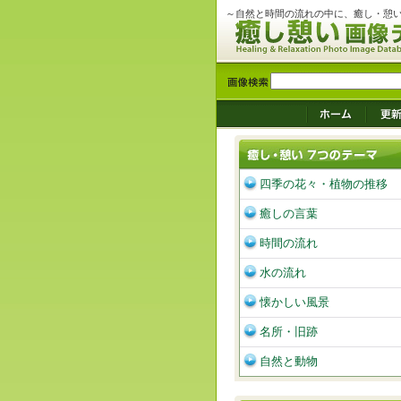
～自然と時間の流れの中に、癒し・憩
四季の花々・植物の推移
癒しの言葉
時間の流れ
水の流れ
懐かしい風景
名所・旧跡
自然と動物