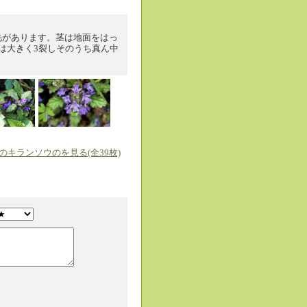
毛があります。茎は地面をはっ
は大きく3裂しそのうち真ん中
のキランソウのを見る(全39枚)