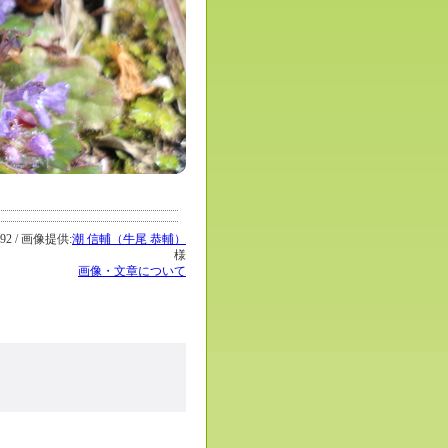
2 / 画像提供:
潮 信輔（牛尾 恭輔）
様
画像・文章について