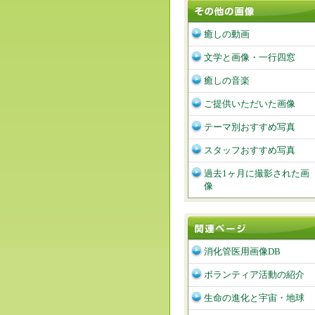
癒しの動画
文学と画像・一行四窓
癒しの音楽
ご提供いただいた画像
テーマ別おすすめ写真
スタッフおすすめ写真
過去1ヶ月に撮影された画
像
消化管医用画像DB
ボランティア活動の紹介
生命の進化と宇宙・地球