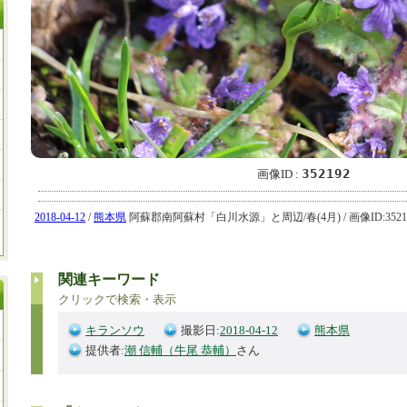
352192
画像ID :
2018-04-12
/
熊本県
阿蘇郡南阿蘇村「白川水源」と周辺/春(4月) / 画像ID:35219
関連キーワード
クリックで検索・表示
キランソウ
撮影日:
2018-04-12
熊本県
提供者:
潮 信輔（牛尾 恭輔）
さん