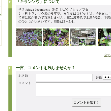
「キランソウ」について
学名:Ajuga decumbens 別名:ジゴクノカマノフタ
シソ科キランソウ属の多年草。根生葉はロゼット状。全体的に
て横に広がるので直立しません。花は濃紫色で上唇が2裂、下唇
のひとつが大きいです。花期は3～5月。
全て
一言、コメントを残しませんか？
お名前
評価
コメント