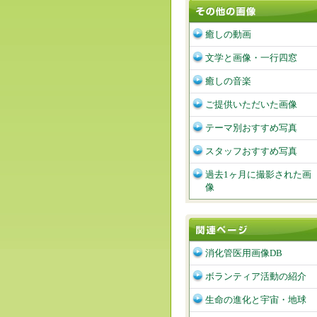
癒しの動画
文学と画像・一行四窓
癒しの音楽
ご提供いただいた画像
テーマ別おすすめ写真
スタッフおすすめ写真
過去1ヶ月に撮影された画
像
消化管医用画像DB
ボランティア活動の紹介
生命の進化と宇宙・地球