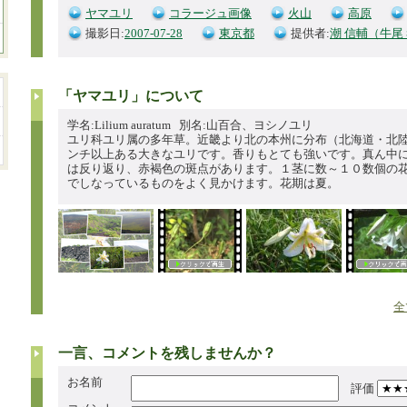
ヤマユリ
コラージュ画像
火山
高原
撮影日:
2007-07-28
東京都
提供者:
潮 信輔（牛尾
「ヤマユリ」について
学名:Lilium auratum 別名:山百合、ヨシノユリ
ユリ科ユリ属の多年草。近畿より北の本州に分布（北海道・北
ンチ以上ある大きなユリです。香りもとても強いです。真ん中
は反り返り、赤褐色の斑点があります。１茎に数～１０数個の
でしなっているものをよく見かけます。花期は夏。
全
一言、コメントを残しませんか？
お名前
評価