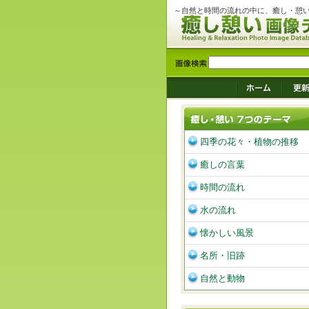
～自然と時間の流れの中に、癒し・憩
四季の花々・植物の推移
癒しの言葉
時間の流れ
水の流れ
懐かしい風景
名所・旧跡
自然と動物