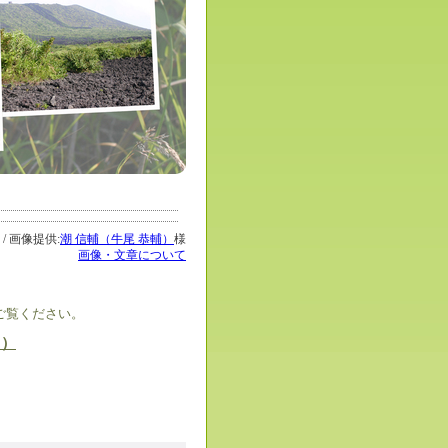
 / 画像提供:
潮 信輔（牛尾 恭輔）
様
画像・文章について
ご覧ください。
山）