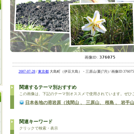
376075
画像ID :
2007-07-28
/
東京都
大島町（伊豆大島）・三原山/夏(7月) / 画像ID:376075
関連するテーマ別おすすめ
この画像は、下記のテーマ別オススメで使用されています。ぜひ
日本各地の溶岩原（浅間山 、 三原山、 桜島 、 岩手
関連キーワード
クリックで検索・表示