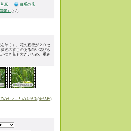
草原
白系の花
 恭輔）
さん
陸を除く）。花の直径が２０セ
に黄色のすじのある白い花びら
花がつき花も大きいため、重み
てのヤマユリのを見る(全65枚)