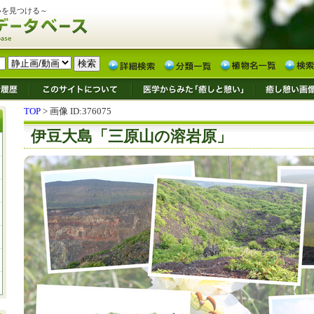
いを見つける～
TOP
> 画像 ID:376075
伊豆大島「三原山の溶岩原」