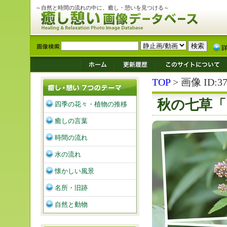
～自然と時間の流れの中に、癒し・憩いを見つける～
TOP
> 画像 ID:37
秋の七草「
四季の花々・植物の推移
癒しの言葉
時間の流れ
水の流れ
懐かしい風景
名所・旧跡
自然と動物