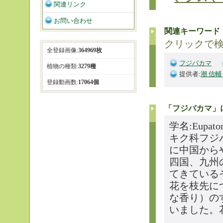
関連リンク
お問い合わせ
関連キーワード
クリックで
全登録画像:
364969枚
フジバカマ
植物の種類:
3279種
提供者:
潮 信輔
登録動画数:
17064個
「フジバカマ」
学名:Eupato
キク科フジ
に中国から
四国、九州
てきている
花を枝先に
な香り）の
いました。花