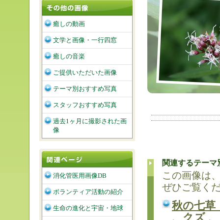
癒しの動画
文学と画像・一行四窓
癒しの音楽
ご提供いただいた画像
テーマ別おすすめ写真
スタッフおすすめ写真
過去1ヶ月に撮影された画
像
関連するテーマ
この画像は
消化管医用画像DB
ぜひご覧く
ボランティア活動の紹介
秋の七草
生命の進化と宇宙・地球
、クズ 