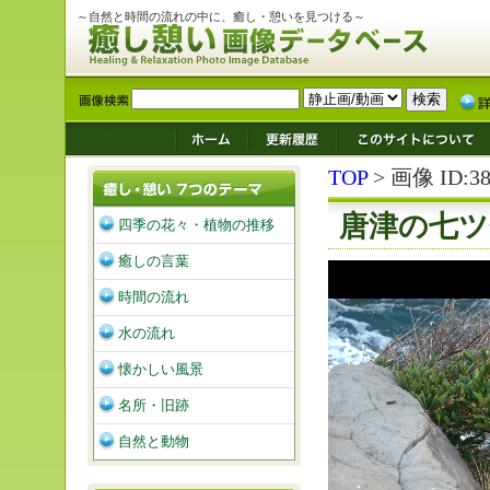
～自然と時間の流れの中に、癒し・憩いを見つける～
TOP
> 画像 ID:38
唐津の七ツ
四季の花々・植物の推移
癒しの言葉
時間の流れ
水の流れ
懐かしい風景
名所・旧跡
自然と動物