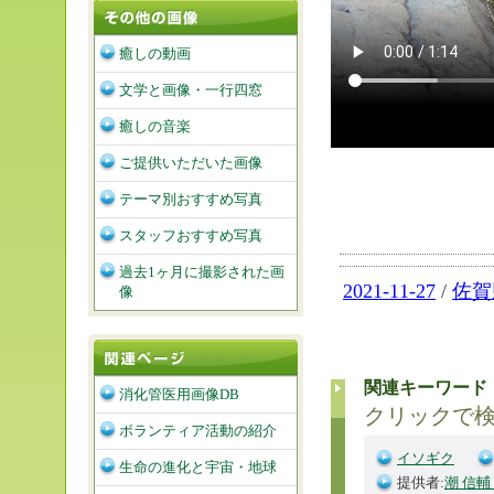
癒しの動画
文学と画像・一行四窓
癒しの音楽
ご提供いただいた画像
テーマ別おすすめ写真
スタッフおすすめ写真
過去1ヶ月に撮影された画
2021-11-27
/
佐賀
像
関連キーワード
消化管医用画像DB
クリックで
ボランティア活動の紹介
イソギク
生命の進化と宇宙・地球
提供者:
潮 信輔