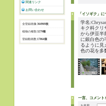
関連リンク
お問い合わせ
「イソギク」に
学名:Chrysa
全登録画像:
364969枚
キク科クリ
植物の種類:
3279種
から伊豆半
に銀白色の
登録動画数:
17064個
るように見
色の花を多
一言、コメント
お名前