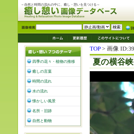
～自然と時間の流れの中に、癒し・憩いを見つける～
TOP
> 画像 ID:39
夏の横谷峡
四季の花々・植物の推移
癒しの言葉
時間の流れ
水の流れ
懐かしい風景
名所・旧跡
自然と動物