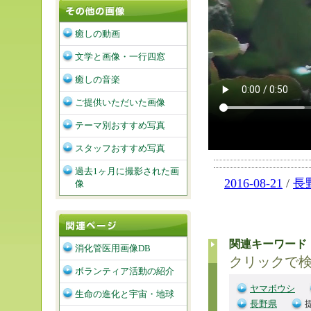
癒しの動画
文学と画像・一行四窓
癒しの音楽
ご提供いただいた画像
テーマ別おすすめ写真
スタッフおすすめ写真
過去1ヶ月に撮影された画
2016-08-21
/
長
像
関連キーワード
消化管医用画像DB
クリックで
ボランティア活動の紹介
ヤマボウシ
生命の進化と宇宙・地球
長野県