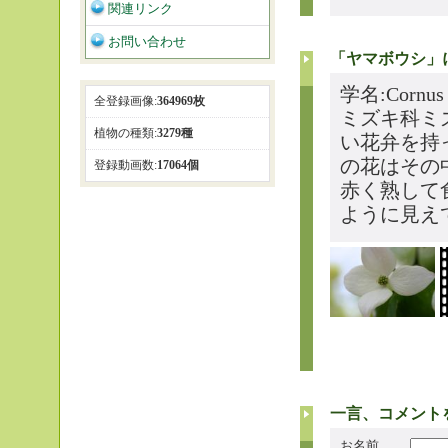
関連リンク
お問い合わせ
「ヤマボウシ」
学名:Corn
全登録画像:
364969枚
ミズキ科ミ
植物の種類:
3279種
い花弁を持
の花はその
登録動画数:
17064個
赤く熟して
ように見え
一言、コメント
お名前