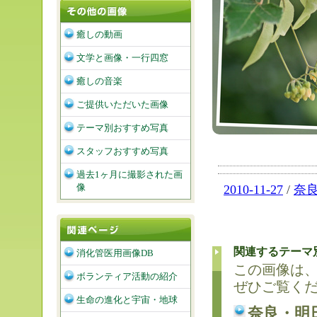
癒しの動画
文学と画像・一行四窓
癒しの音楽
ご提供いただいた画像
テーマ別おすすめ写真
スタッフおすすめ写真
過去1ヶ月に撮影された画
像
2010-11-27
/
奈
関連するテーマ
消化管医用画像DB
この画像は
ボランティア活動の紹介
ぜひご覧く
生命の進化と宇宙・地球
奈良・明