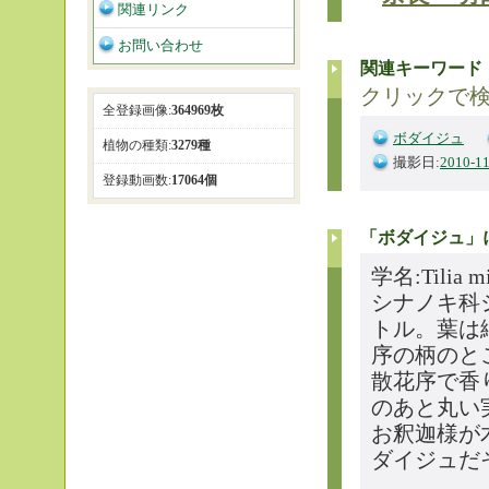
関連リンク
お問い合わせ
関連キーワード
クリックで
全登録画像:
364969枚
ボダイジュ
植物の種類:
3279種
撮影日:
2010-11
登録動画数:
17064個
「ボダイジュ」
学名:Tilia 
シナノキ科
トル。葉は
序の柄のと
散花序で香
のあと丸い
お釈迦様が
ダイジュだ