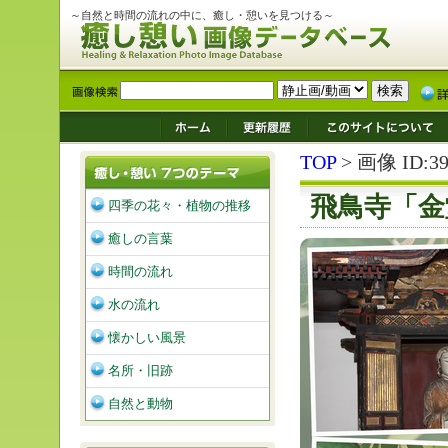
～自然と時間の流れの中に、癒し・憩いを見つける～
TOP
> 画像 ID:39
飛鳥寺「金
四季の花々・植物の推移
癒しの言葉
時間の流れ
水の流れ
懐かしい風景
名所・旧跡
自然と動物