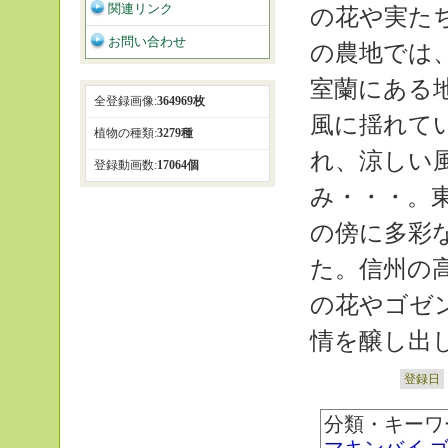
関連リンク
の花や実た
お問い合わせ
の農地では
室蘭にある
全登録画像:
364969枚
風に揺れて
植物の種類:
3279種
れ、涼しい
登録動画数:
17064個
み・・・。
の傍に多彩
た。信州の
の花やゴゼ
情を醸し出
登録日
分類・キーワ