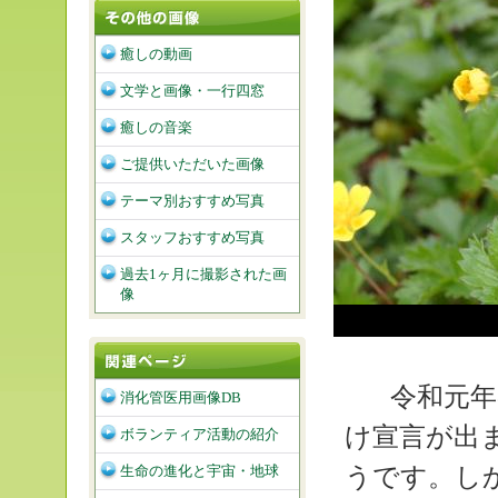
癒しの動画
文学と画像・一行四窓
癒しの音楽
ご提供いただいた画像
テーマ別おすすめ写真
スタッフおすすめ写真
過去1ヶ月に撮影された画
像
令和元年
消化管医用画像DB
け宣言が出
ボランティア活動の紹介
うです。し
生命の進化と宇宙・地球