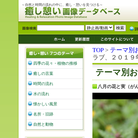
～自然と時間の流れの中に、癒し・憩いを見つける～
TOP
>
テーマ別
ラブ、２０１９
四季の花々・植物の推移
テーマ別お
癒しの言葉
時間の流れ
八月の花と実（が
水の流れ
懐かしい風景
名所・旧跡
自然と動物