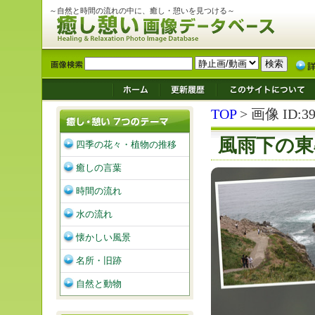
～自然と時間の流れの中に、癒し・憩いを見つける～
TOP
> 画像 ID:39
風雨下の東
四季の花々・植物の推移
癒しの言葉
時間の流れ
水の流れ
懐かしい風景
名所・旧跡
自然と動物