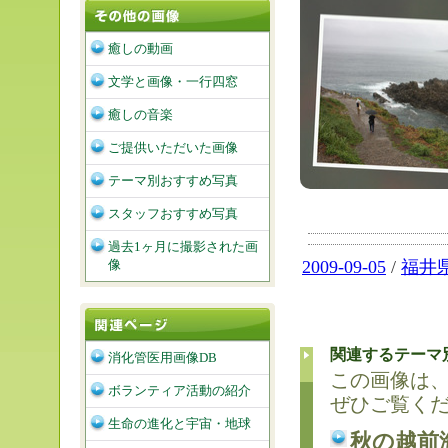
癒しの動画
文学と画像・一行四窓
癒しの音楽
ご提供いただいた画像
テーマ別おすすめ写真
スタッフおすすめ写真
過去1ヶ月に撮影された画
像
2009-09-05
/
福井
関連するテーマ
消化管医用画像DB
この画像は
ボランティア活動の紹介
ぜひご覧く
生命の進化と宇宙・地球
秋の越前