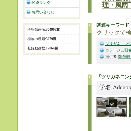
関連リンク
理・風雨
お問い合わせ
関連キーワード
全登録画像:
364969枚
クリックで
植物の種類:
3279種
ツリガネニン
登録動画数:
17064個
コラージュ画
提供者:
潮 信輔
「ツリガネニン
学名:Adenopho