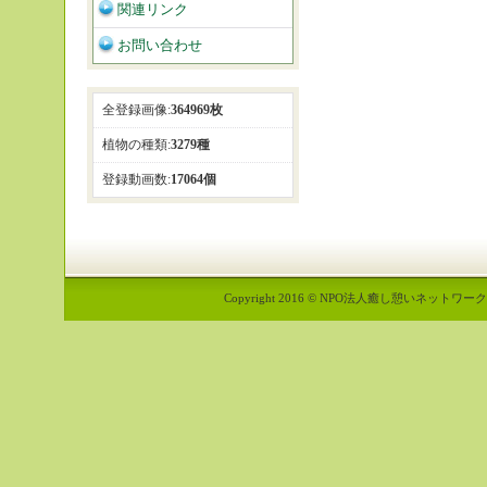
関連リンク
お問い合わせ
全登録画像:
364969枚
植物の種類:
3279種
登録動画数:
17064個
Copyright 2016 © NPO法人癒し憩いネットワーク