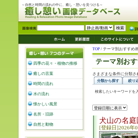
～自然と時間の流れの中に、癒し・憩いを見つける～
TOP
/ テーマ別おすすめ
テーマ別おす
四季の花々・植物の推移
癒しの言葉
さまざまな条件に分類さ
分類から探す
絞り
時間の流れ
検索したいキーワードを
水の流れ
懐かしい風景
名所・旧跡
犬山の名庭
自然と動物
[登録日]2026年