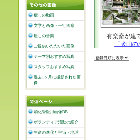
癒しの動画
文学と画像・一行四窓
有楽斎が建て
癒しの音楽
「犬山の
ご提供いただいた画像
テーマ別おすすめ写真
スタッフおすすめ写真
過去1ヶ月に撮影された画
像
消化管医用画像DB
ボランティア活動の紹介
生命の進化と宇宙・地球