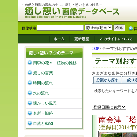
～自然と時間の流れの中に、癒し・憩いを見つける～
TOP
/ テーマ別おすすめ
テーマ別おす
四季の花々・植物の推移
癒しの言葉
さまざまな条件に分類さ
分類から探す
絞り
時間の流れ
検索したいキーワードを
水の流れ
懐かしい風景
名所・旧跡
南会津「
自然と動物
[登録日]2014年