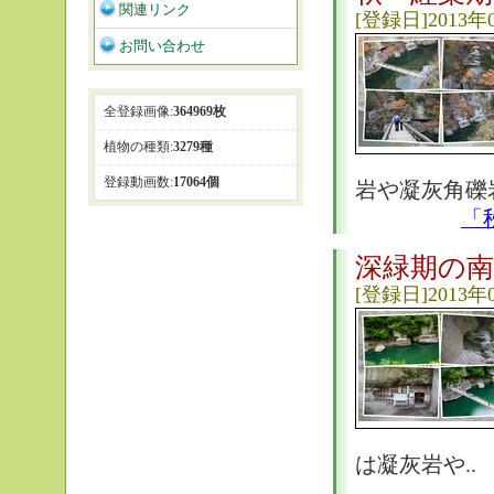
関連リンク
[登録日]2013年
お問い合わせ
全登録画像:
364969枚
植物の種類:
3279種
登録動画数:
17064個
岩や凝灰角礫
「
深緑期の
[登録日]2013年
は凝灰岩や..