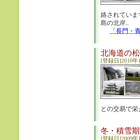
絡されていま
島の北岸..
「長門・
北海道の松
[登録日]2010年
との交易で栄
冬・積雪期
[登録日]2009年