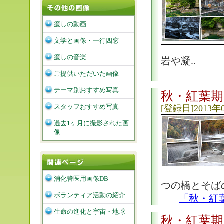
癒しの動画
文学と画像・一行四窓
癒しの音楽
岩や凝..
ご提供いただいた画像
テーマ別おすすめ写真
秋・紅葉期
スタッフおすすめ写真
[登録日]2013年
過去1ヶ月に撮影された画
像
消化管医用画像DB
つの橋とそば
ボランティア活動の紹介
「秋・紅
生命の進化と宇宙・地球
秋・紅葉