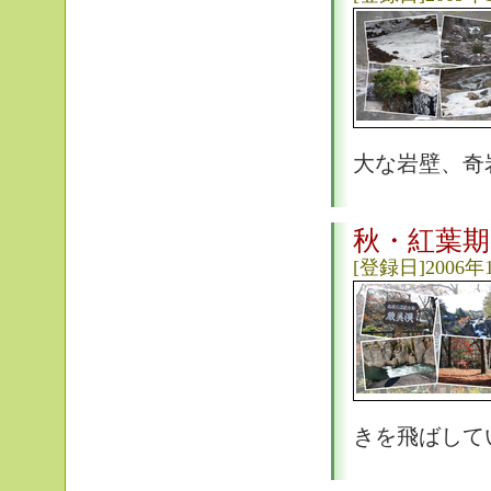
大な岩壁、奇
秋・紅葉期
[登録日]2006年
きを飛ばして