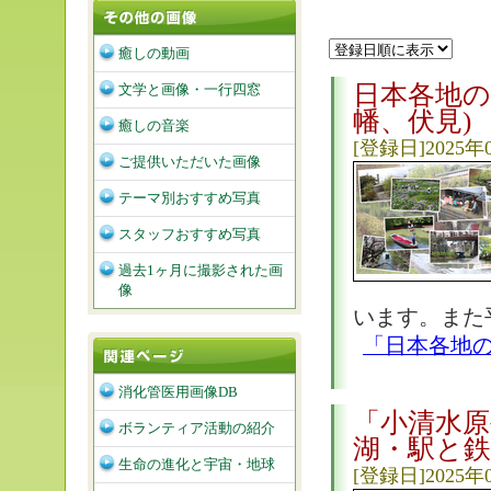
癒しの動画
日本各地の
文学と画像・一行四窓
幡、伏見)
癒しの音楽
[登録日]2025年
ご提供いただいた画像
テーマ別おすすめ写真
スタッフおすすめ写真
過去1ヶ月に撮影された画
像
います。また
「日本各地
消化管医用画像DB
「小清水
ボランティア活動の紹介
湖・駅と鉄
生命の進化と宇宙・地球
[登録日]2025年