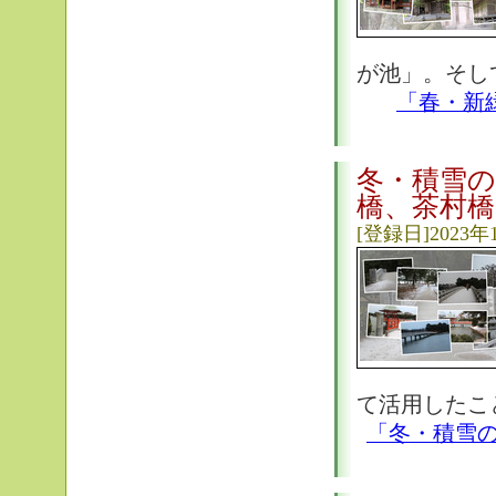
が池」。そし
「春・新
冬・積雪の
橋、茶村橋
[登録日]2023年
て活用したこと
「冬・積雪