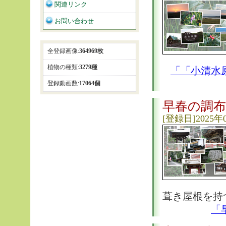
関連リンク
お問い合わせ
全登録画像:
364969枚
植物の種類:
3279種
「「小清水
登録動画数:
17064個
早春の調布
[登録日]2025年
葺き屋根を持
「