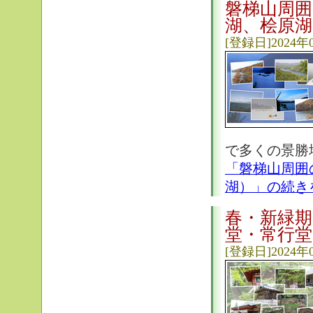
磐梯山周囲
湖、桧原湖
[登録日]2024年
で多くの景勝
「磐梯山周囲
湖）」の続き
春・新緑期
堂・常行堂
[登録日]2024年