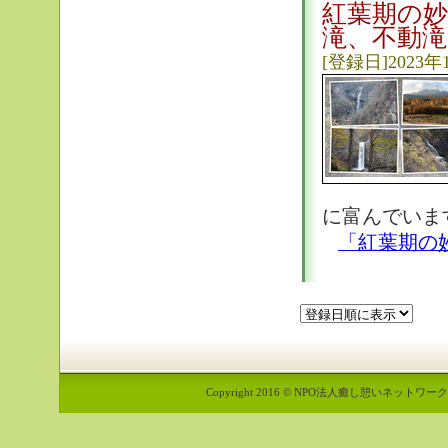
紅葉期の
滝、不動
[登録日]2023年
に富んでいます
「紅葉期の
Copyright 2016 © NPO法人癒し憩いネットワーク