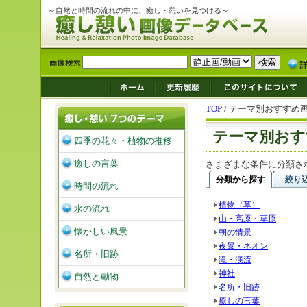
～自然と時間の流れの中に、癒し・憩いを見つける～
TOP
/ テーマ別おすすめ
テーマ別おす
四季の花々・植物の推移
癒しの言葉
さまざまな条件に分類さ
分類から探す
絞り
時間の流れ
植物（草）
水の流れ
山・高原・草原
懐かしい風景
朝の情景
夜景・ネオン
名所・旧跡
滝・渓流
神社
自然と動物
名所・旧跡
癒しの言葉