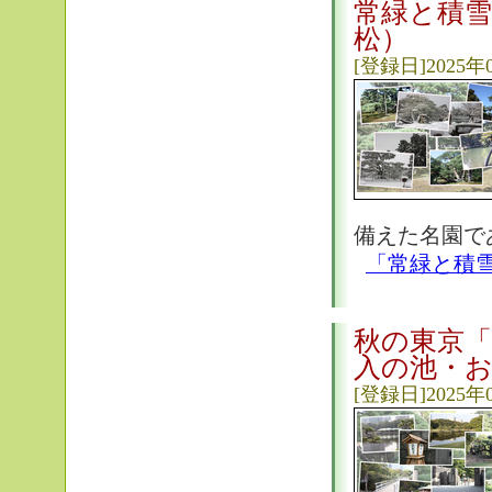
常緑と積雪
松）
[登録日]2025年
備えた名園で
「常緑と積
秋の東京「
入の池・お
[登録日]2025年