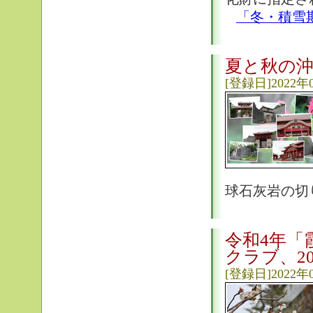
「冬・積雪
夏と秋の
[登録日]2022年
球石灰岩の切り
令和4年「
クラブ、20
[登録日]2022年