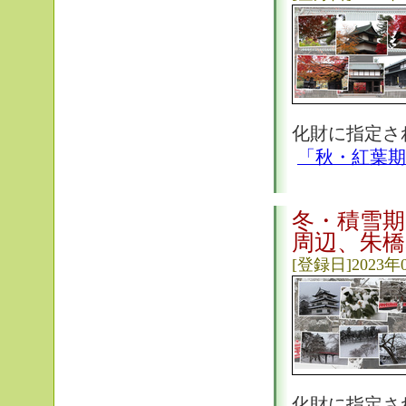
化財に指定さ
「秋・紅葉期
冬・積雪期
周辺、朱橋
[登録日]2023年
化財に指定さ