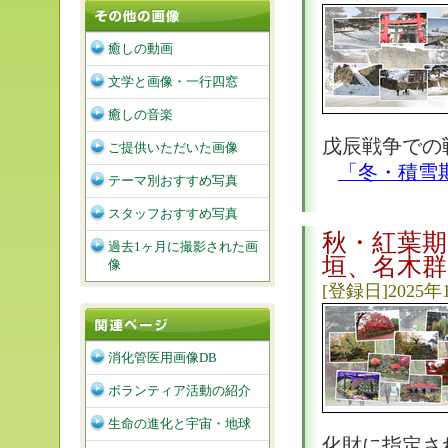
癒しの動画
文学と画像・一行四窓
癒しの音楽
戊辰戦争での
ご提供いただいた画像
「冬・積雪
テーマ別おすすめ写真
スタッフおすすめ写真
秋・紅葉期
過去1ヶ月に撮影された画
垣、名木
像
[登録日]2025年
消化管医用画像DB
ボランティア活動の紹介
生命の進化と宇宙・地球
化財に指定さ