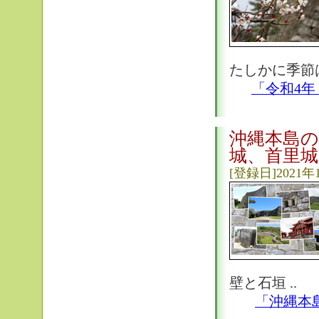
たしかに季節
「令和4年
沖縄本島の
城、首里城
[登録日]2021年
壁と石垣 ..
「沖縄本