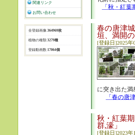
関連リンク
「秋・紅葉
お問い合わせ
春の唐津城
全登録画像:
364969枚
垣、満開の
植物の種類:
3279種
[登録日]2025年
登録動画数:
17064個
に突き出た満
「春の唐
秋・紅葉期
群,濠」
[登録日]2023年