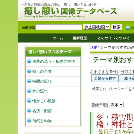
～自然と時間の流れの中に、癒し・憩いを見つける～
TOP
/ テーマ別おすすめ
テーマ別おす
四季の花々・植物の推移
癒しの言葉
さまざまな条件に分類さ
分類から探す
絞り
時間の流れ
検索したいキーワードを
水の流れ
懐かしい風景
名所・旧跡
冬・積雪期
自然と動物
櫓・神社と
[登録日]2026年